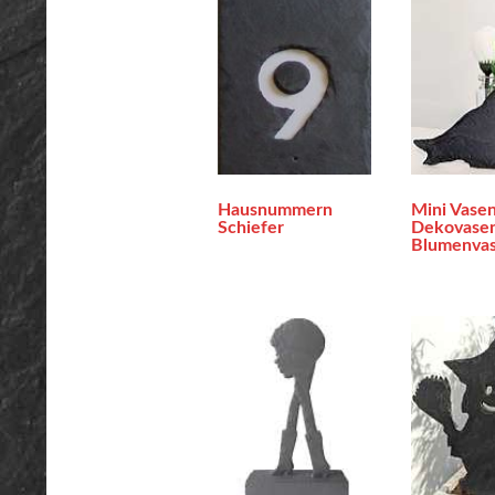
Hausnummern
Mini Vasen
Schiefer
Dekovasen
Blumenva