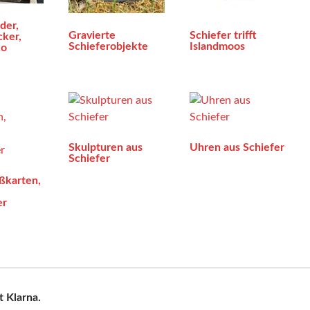
der,
Gravierte
Schiefer trifft
cker,
Schieferobjekte
Islandmoos
ko
Skulpturen aus
Uhren aus Schiefer
Schiefer
ßkarten,
er
t Klarna.