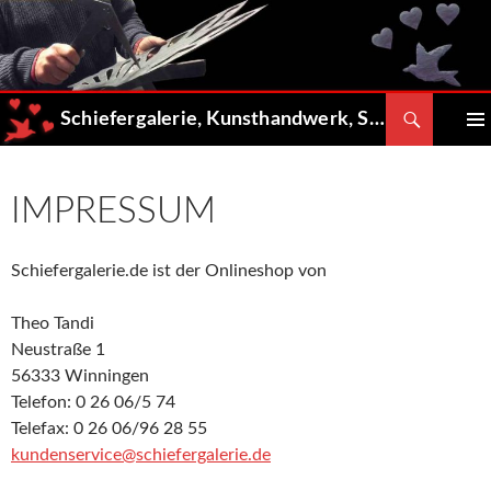
Zum
Inhalt
springen
Suchen
Schiefergalerie, Kunsthandwerk, Shop
PRIMÄ
MENÜ
IMPRESSUM
Schiefergalerie.de ist der Onlineshop von
Theo Tandi
Neustraße 1
56333 Winningen
Telefon: 0 26 06/5 74
Telefax: 0 26 06/96 28 55
kundenservice@schiefergalerie.de