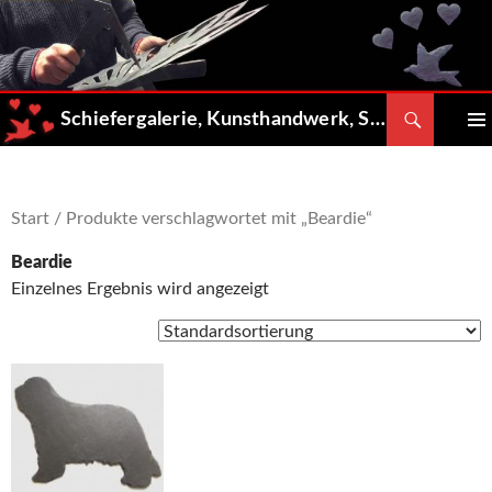
Zum
Inhalt
springen
Suchen
Schiefergalerie, Kunsthandwerk, Shop
PRIMÄ
MENÜ
Start
/ Produkte verschlagwortet mit „Beardie“
Beardie
Einzelnes Ergebnis wird angezeigt