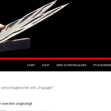
START
SHOP
ÜBER SCHIEFERGALERIE
PFLEGEHINWE
 verschlagwortet mit „Papagei“
se werden angezeigt