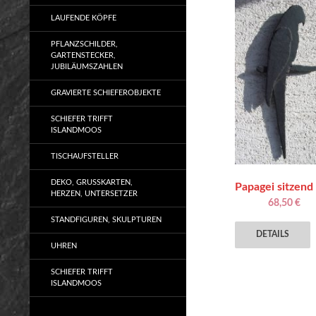
LAUFENDE KÖPFE
PFLANZSCHILDER,
GARTENSTECKER,
JUBILÄUMSZAHLEN
GRAVIERTE SCHIEFEROBJEKTE
SCHIEFER TRIFFT
ISLANDMOOS
TISCHAUFSTELLER
DEKO, GRUSSKARTEN, H
Papagei sitzend
ERZEN, UNTERSETZER
68,50
€
D
STANDFIGUREN, SKULPTUREN
DETAILS
P
UHREN
w
m
SCHIEFER TRIFFT
ISLANDMOOS
V
a