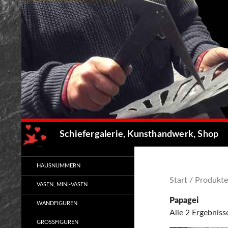
Zum
Inhalt
springen
Suchen
Schiefergalerie, Kunsthandwerk, Shop
Kunsthandwerk
HAUSNUMMERN
Start
/ Produkte
VASEN, MINI-VASEN
Papagei
WANDFIGUREN
Alle 2 Ergebnis
GROSSFIGUREN