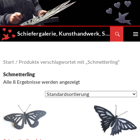
Zum
Inhalt
springen
Suchen
Schiefergalerie, Kunsthandwerk, Shop
PRIMÄ
MENÜ
Start
/ Produkte verschlagwortet mit „Schmetterling“
Schmetterling
Alle 8 Ergebnisse werden angezeigt