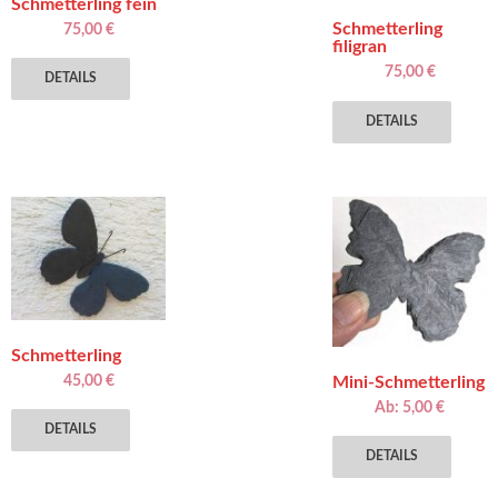
Schmetterling fein
Schmetterling
75,00
€
filigran
75,00
€
DETAILS
DETAILS
Schmetterling
45,00
€
Mini-Schmetterling
Ab:
5,00
€
DETAILS
Diese
DETAILS
Produ
weist