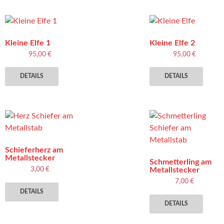
mehre
Varia
auf.
Kleine Elfe 1
Kleine Elfe 2
Die
95,00
€
95,00
€
Optio
könn
DETAILS
DETAILS
auf
der
Produ
gewäh
werd
Schieferherz am
Metallstecker
Schmetterling am
3,00
€
Metallstecker
7,00
€
DETAILS
DETAILS