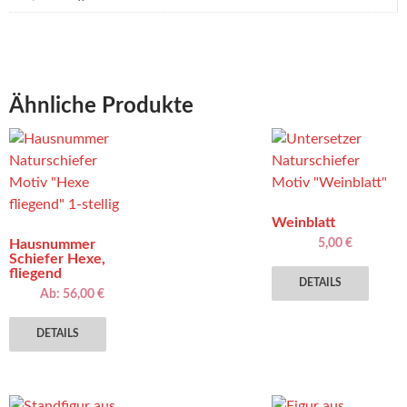
Ähnliche Produkte
Weinblatt
Hausnummer
5,00
€
Schiefer Hexe,
fliegend
DETAILS
Ab:
56,00
€
Dieses
DETAILS
Produkt
weist
mehrere
Varianten