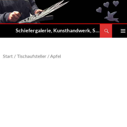
Zum
Inhalt
springen
Suchen
Schiefergalerie, Kunsthandwerk, Shop
PRIMÄ
MENÜ
Start
/
Tischaufsteller
/ Apfel