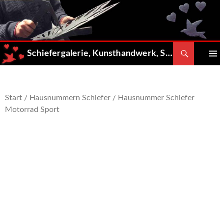
Zum
Inhalt
springen
Suchen
Schiefergalerie, Kunsthandwerk, Shop
PRIMÄ
MENÜ
Start
/
Hausnummern Schiefer
/ Hausnummer Schiefer
Motorrad Sport