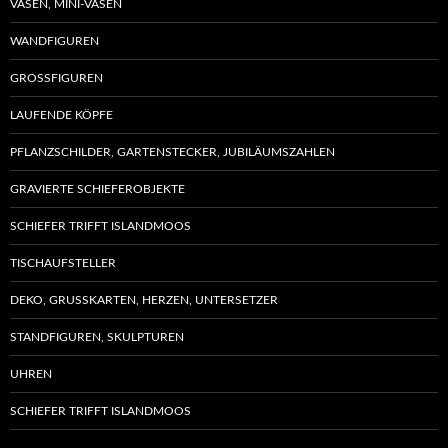
VASEN, MINI-VASEN
auf
Produ
der
WANDFIGUREN
gewäh
Produktseite
werd
GROSSFIGUREN
gewählt
werden
LAUFENDE KÖPFE
PFLANZSCHILDER, GARTENSTECKER, JUBILÄUMSZAHLEN
GRAVIERTE SCHIEFEROBJEKTE
SCHIEFER TRIFFT ISLANDMOOS
TISCHAUFSTELLER
DEKO, GRUSSKARTEN, HERZEN, UNTERSETZER
STANDFIGUREN, SKULPTUREN
UHREN
SCHIEFER TRIFFT ISLANDMOOS