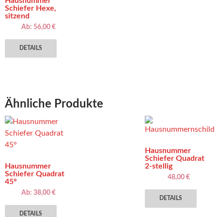
Hausnummer
Schiefer Hexe,
sitzend
Ab:
56,00
€
Dieses
DETAILS
Produkt
weist
mehrere
Varianten
auf.
Ähnliche Produkte
Die
Optionen
können
auf
Hausnummer
der
Schiefer Quadrat
Hausnummer
2-stellig
Produktseite
Schiefer Quadrat
48,00
€
gewählt
45°
Diese
werden
Ab:
38,00
€
DETAILS
Produ
Dieses
weist
DETAILS
Produkt