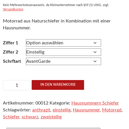
Kein Mehrwertsteuerausweis, da Kleinunternehmer nach §19 (1) UStG.
zzgl.
Versandkosten
Motorrad aus Naturschiefer in Kombination mit einer
Hausnummer.
Ziffer 1
Ziffer 2
Schrftart
Hausnummer
IN DEN WARENKORB
Schiefer
Motorrad
Artikelnummer:
00012
Kategorie:
Hausnummern Schiefer
Sport
Schlagwörter:
anthrazit
,
einstellig
,
Hausnummer
,
Motorrad
,
Menge
Schiefer
,
schwarz
,
zweistellig