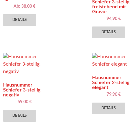
Schiefer 3-stellig
Ab:
38,00
€
freistehend mit
Gravur
Dieses
94,90
€
DETAILS
Produkt
Diese
weist
DETAILS
Produ
mehrere
weist
Varianten
mehre
auf.
Varia
Die
auf.
Optionen
Die
können
Hausnummer
Optio
auf
Schiefer 2-stellig
Hausnummer
könn
elegant
der
Schiefer 3-stellig,
auf
negativ
79,90
€
Produktseite
der
Diese
59,00
€
gewählt
Produ
DETAILS
Dieses
Produ
werden
gewäh
DETAILS
Produkt
weist
werd
weist
mehre
mehrere
Varia