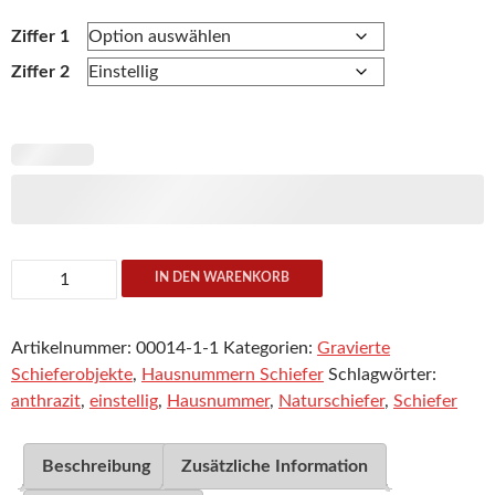
Ziffer 1
Ziffer 2
Hausnummer
IN DEN WARENKORB
Schiefer
mit
Artikelnummer:
00014-1-1
Kategorien:
Gravierte
Gravur
Schieferobjekte
,
Hausnummern Schiefer
Schlagwörter:
Menge
anthrazit
,
einstellig
,
Hausnummer
,
Naturschiefer
,
Schiefer
Beschreibung
Zusätzliche Information