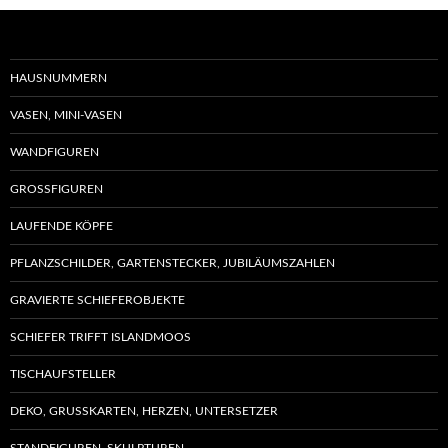
Varianten
auf.
auf.
Die
Die
Optio
Optionen
könn
HAUSNUMMERN
können
auf
VASEN, MINI-VASEN
auf
der
der
Produ
WANDFIGUREN
Produktseite
gewäh
GROSSFIGUREN
gewählt
werd
werden
LAUFENDE KÖPFE
PFLANZSCHILDER, GARTENSTECKER, JUBILÄUMSZAHLEN
GRAVIERTE SCHIEFEROBJEKTE
SCHIEFER TRIFFT ISLANDMOOS
TISCHAUFSTELLER
DEKO, GRUSSKARTEN, HERZEN, UNTERSETZER
STANDFIGUREN, SKULPTUREN