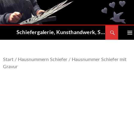
Zum
Inhalt
springen
Suchen
Schiefergalerie, Kunsthandwerk, Shop
PRIMÄ
MENÜ
Start
/
Hausnummern Schiefer
/ Hausnummer Schiefer mit
Gravur