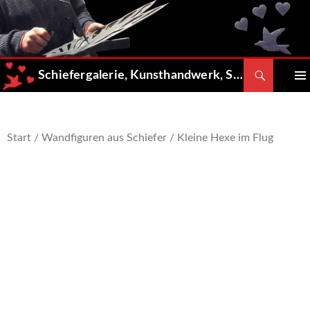
Zum
Inhalt
springen
Suchen
Schiefergalerie, Kunsthandwerk, Shop
PRIMÄ
MENÜ
Start
/
Wandfiguren aus Schiefer
/ Kleine Hexe im Flug