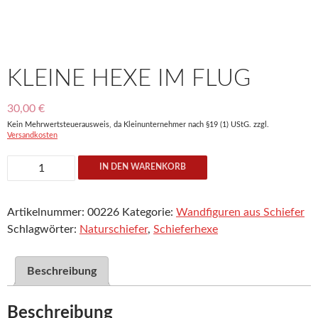
KLEINE HEXE IM FLUG
30,00
€
Kein Mehrwertsteuerausweis, da Kleinunternehmer nach §19 (1) UStG.
zzgl.
Versandkosten
Kleine
IN DEN WARENKORB
Hexe
im
Artikelnummer:
00226
Kategorie:
Wandfiguren aus Schiefer
Flug
Schlagwörter:
Naturschiefer
,
Schieferhexe
Menge
Beschreibung
Beschreibung