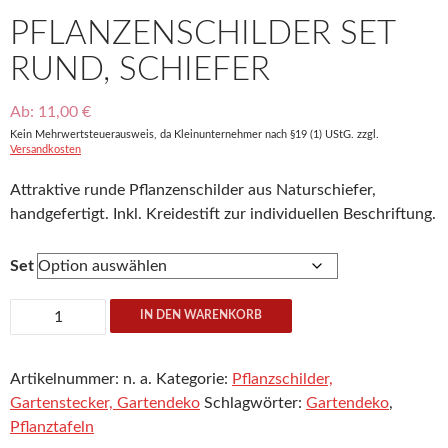
PFLANZENSCHILDER SET
RUND, SCHIEFER
Ab:
11,00
€
Kein Mehrwertsteuerausweis, da Kleinunternehmer nach §19 (1) UStG.
zzgl.
Versandkosten
Attraktive runde Pflanzenschilder aus Naturschiefer,
handgefertigt. Inkl. Kreidestift zur individuellen Beschriftung.
Set
Pflanzenschilder
IN DEN WARENKORB
Set
rund,
Artikelnummer:
n. a.
Kategorie:
Pflanzschilder,
Schiefer
Gartenstecker, Gartendeko
Schlagwörter:
Gartendeko
,
Menge
Pflanztafeln