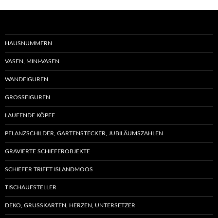
können
Varia
auf
auf.
der
Die
Produktseite
Optio
HAUSNUMMERN
gewählt
könn
VASEN, MINI-VASEN
werden
auf
der
WANDFIGUREN
Produ
GROSSFIGUREN
gewäh
werd
LAUFENDE KÖPFE
PFLANZSCHILDER, GARTENSTECKER, JUBILÄUMSZAHLEN
GRAVIERTE SCHIEFEROBJEKTE
SCHIEFER TRIFFT ISLANDMOOS
TISCHAUFSTELLER
DEKO, GRUSSKARTEN, HERZEN, UNTERSETZER