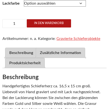
Lackfarbe
Schieferherz
IN DEN WARENKORB
mit
Gravur:
Artikelnummer:
n. a.
Kategorie:
Gravierte Schieferobjekte
Ich
liebe
Dich
Beschreibung
Zusätzliche Information
Menge
Produktsicherheit
Beschreibung
Handgefertigtes Schieferherz ca. 16,5 x 15 cm groß.
Liebevoll von Hand graviert und mit Lack nachgezeichnet.
Bei der Lackierung können Sie zwischen den glänzenden
Farben Gold und Silber sowie Weiß wählen. Die Gravur