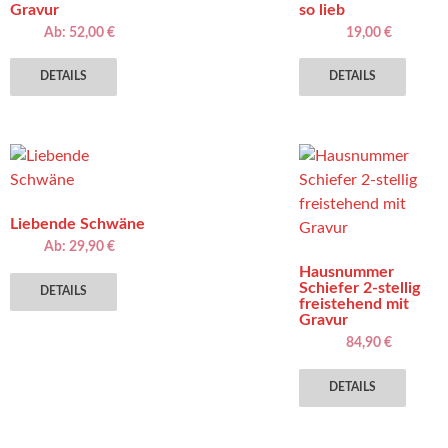
Gravur
so lieb
Ab:
52,00
€
19,00
€
Dieses
Diese
DETAILS
DETAILS
Produkt
Produ
weist
weist
mehrere
mehre
Varianten
Varia
auf.
auf.
Die
Die
Liebende Schwäne
Optionen
Optio
Ab:
29,90
€
können
könn
Dieses
Hausnummer
auf
auf
Schiefer 2-stellig
DETAILS
Produkt
der
der
freistehend mit
weist
Gravur
Produktseite
Produ
mehrere
84,90
€
gewählt
gewäh
Varianten
Diese
werden
werd
DETAILS
auf.
Produ
Die
weist
Optionen
mehre