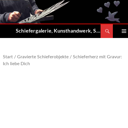
Zum
Inhalt
springen
Suchen
Schiefergalerie, Kunsthandwerk, Shop
PRIMÄ
MENÜ
Start
/
Gravierte Schieferobjekte
/ Schieferherz mit Gravur:
Ich liebe Dich