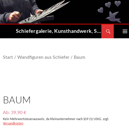
Zum
Inhalt
springen
Suchen
Schiefergalerie, Kunsthandwerk, Shop
PRIMÄ
MENÜ
Start
/
Wandfiguren aus Schiefer
/ Baum
BAUM
Ab:
39,90
€
Kein Mehrwertsteuerausweis, da Kleinunternehmer nach §19 (1) UStG.
zzgl.
Versandkosten