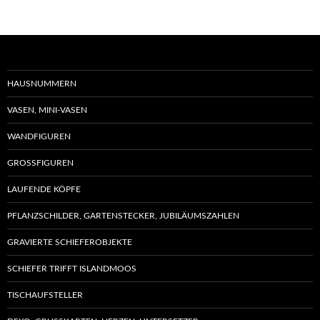
mehrere
Varia
Varianten
auf.
auf.
Die
Die
Optio
Optionen
könn
HAUSNUMMERN
können
auf
VASEN, MINI-VASEN
auf
der
der
Produ
WANDFIGUREN
Produktseite
gewäh
GROSSFIGUREN
gewählt
werd
werden
LAUFENDE KÖPFE
PFLANZSCHILDER, GARTENSTECKER, JUBILÄUMSZAHLEN
GRAVIERTE SCHIEFEROBJEKTE
SCHIEFER TRIFFT ISLANDMOOS
TISCHAUFSTELLER