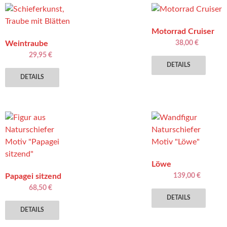
Motorrad Cruiser
Weintraube
38,00
€
29,95
€
DETAILS
DETAILS
Löwe
Papagei sitzend
139,00
€
Diese
68,50
€
DETAILS
Dieses
Produ
DETAILS
Produkt
weist
weist
mehre