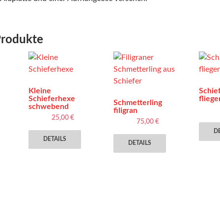
Produkte
Kleine
Schie
Schieferhexe
flieg
Schmetterling
schwebend
filigran
ieses
25,00
€
75,00
€
rodukt
DE
eist
DETAILS
DETAILS
ehrere
arianten
uf.
ie
ptionen
önnen