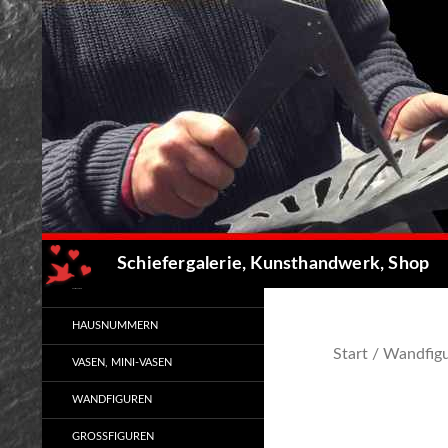
Zum
Inhalt
springen
Suchen
Schiefergalerie, Kunsthandwerk, Shop
Kunsthandwerk
HAUSNUMMERN
Start
/
Wandfigu
VASEN, MINI-VASEN
WANDFIGUREN
GROSSFIGUREN