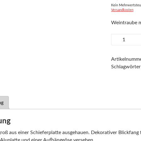
Kein Mehrwertsteue
Versandkosten
Weintraube m
Weintraube
Menge
Artikelnumm
Schlagwörter
ng
ung
roß aus einer Schieferplatte ausgehauen. Dekorativer Blickfang f
 Aluplatte und einer Aufhängeöse versehen.