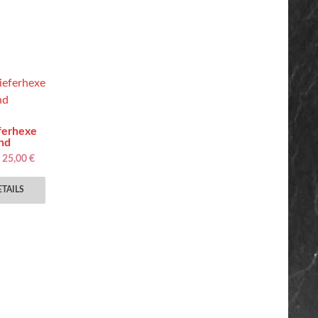
ferhexe
end
25,00
€
TAILS