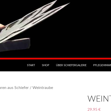
START
SHOP
ÜBER SCHIEFERGALERIE
PFLEGEHINWE
ren aus Schiefer
/ Weintraube
WEIN
29,95
€