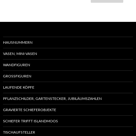
weist
mehre
Varia
auf.
Die
Optio
HAUSNUMMERN
könn
VASEN, MINI-VASEN
auf
der
WANDFIGUREN
Produ
GROSSFIGUREN
gewäh
werd
LAUFENDE KÖPFE
PFLANZSCHILDER, GARTENSTECKER, JUBILÄUMSZAHLEN
GRAVIERTE SCHIEFEROBJEKTE
SCHIEFER TRIFFT ISLANDMOOS
TISCHAUFSTELLER