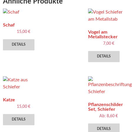
Ähnliche Produkte
Schaf
15,00
€
Vogel am
Metallstecker
7,00
€
DETAILS
DETAILS
Katze
Pflanzenschilder
15,00
€
Set, Schiefer
Ab:
8,60
€
DETAILS
Diese
DETAILS
Produ