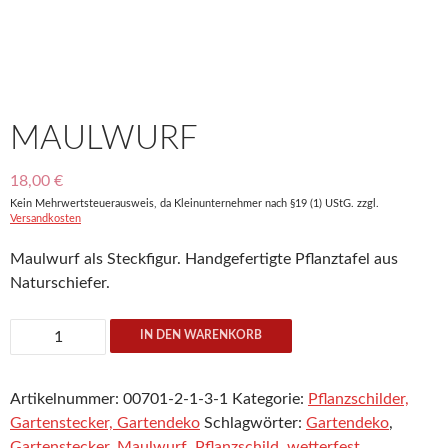
MAULWURF
18,00
€
Kein Mehrwertsteuerausweis, da Kleinunternehmer nach §19 (1) UStG.
zzgl.
Versandkosten
Maulwurf als Steckfigur. Handgefertigte Pflanztafel aus
Naturschiefer.
Maulwurf
IN DEN WARENKORB
Menge
Artikelnummer:
00701-2-1-3-1
Kategorie:
Pflanzschilder,
Gartenstecker, Gartendeko
Schlagwörter:
Gartendeko
,
Gartenstecker
,
Maulwurf
,
Pflanzschild
,
wetterfest