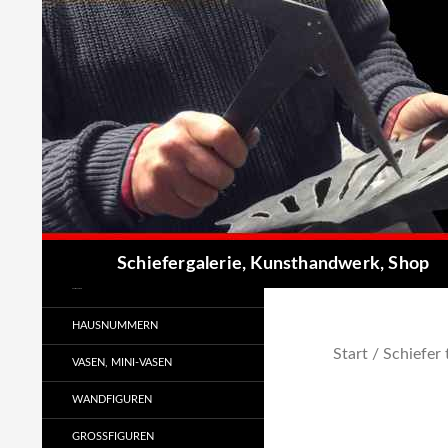
Zum
Inhalt
springen
Suchen
Schiefergalerie, Kunsthandwerk, Shop
Kunsthandwerk
HAUSNUMMERN
Start
/
Schiefer 
VASEN, MINI-VASEN
WANDFIGUREN
GROSSFIGUREN